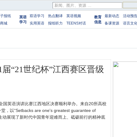
子报纸
双语学习
热点翻译
英语视频
最新动态
活动预
英语
教育
学习
信息
商城
实用英语
报纸听力
TEENS对话
备课资源
语言文
届“21世纪杯”江西赛区晋级
杯”全国英语演讲比赛江西地区决赛顺利举办。来自20所高校
acks are one's greatest guarantee of
密，生动展现了新时代中国青年迎难而上、砥砺前行的精神底