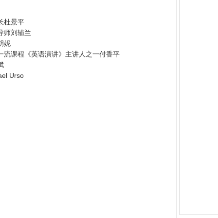
长杜景平
导师刘辅兰
胡妮
一流课程《英语演讲》主讲人之一付香平
斌
 Urso