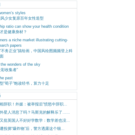
习
 women’s styles
”国风少女复原百年女性造型
hip ratio can show your health condition
才是健康身材？
rners a niche market illustrating cutting-
earch papers
“不务正业”搞绘画，中国风绘图频频登上科
面
 the wonders of the sky
云彩收集者”
the past
型“荀子”饱读经书，算力十足
译
相辞职！外媒：被举报后“愤怒中辞职...
外星人消息了吗？马斯克的解释乐了…...
又批英国人不好好学数学：数学差也没...
遭投掷“爆炸物”后，警方透露这个细...