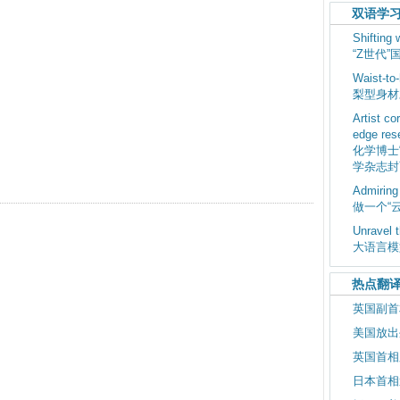
双语学
Shifting
“Z世代
Waist-to-
梨型身材
Artist co
edge res
化学博士
学杂志封
Admiring
做一个“
Unravel 
大语言模
热点翻
英国副首
美国放出
英国首相
日本首相