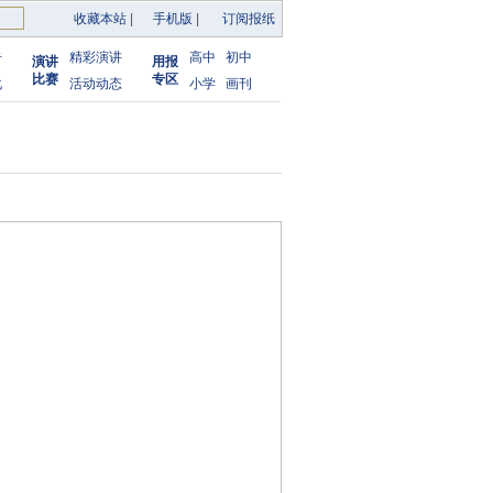
收藏本站
|
手机版
|
订阅报纸
告
精彩演讲
高中
初中
演讲
用报
比赛
专区
化
活动动态
小学
画刊