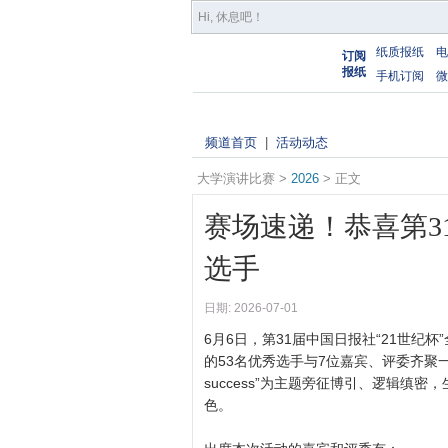
Hi,
休息吧
！
纸质报纸
电
订阅
报纸
手机订阅
微
频道首页
|
活动动态
大学演讲比赛 >
2026
> 正文
赛场速递！恭喜第31
选手
日期: 2026-07-01
6月6日，第31届中国日报社“21世纪
的53名优秀选手与7位嘉宾、评委齐聚一堂，以“Setb
success”为主题旁征博引、逻辑缜
色。